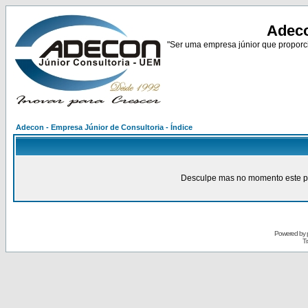
Adeco
"Ser uma empresa júnior que proporci
Adecon - Empresa Júnior de Consultoria - Índice
Desculpe mas no momento este pain
Powered by
Tr