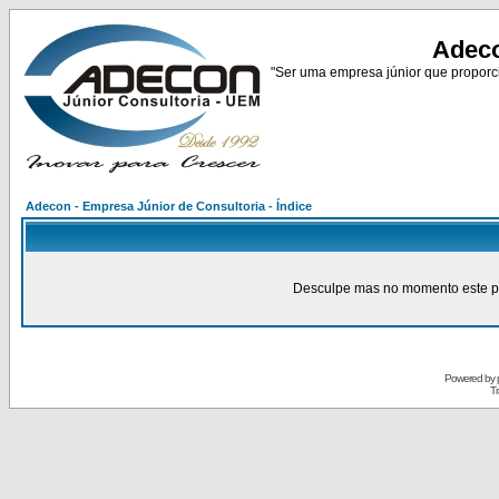
Adeco
"Ser uma empresa júnior que proporci
Adecon - Empresa Júnior de Consultoria - Índice
Desculpe mas no momento este pain
Powered by
Tr