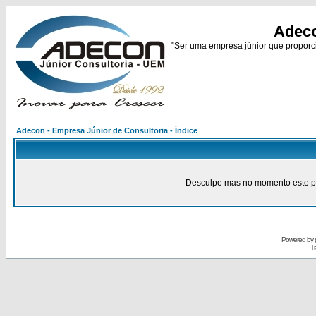
Adeco
"Ser uma empresa júnior que proporci
Adecon - Empresa Júnior de Consultoria - Índice
Desculpe mas no momento este pain
Powered by
Tr