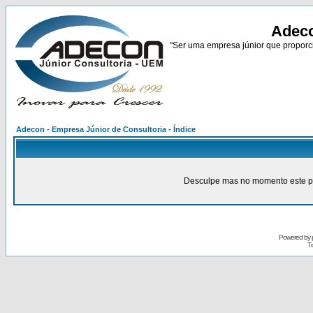
Adeco
"Ser uma empresa júnior que proporci
Adecon - Empresa Júnior de Consultoria - Índice
Desculpe mas no momento este pain
Powered by
Tr