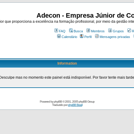
Adecon - Empresa Júnior de Co
r que proporciona a excelência na formação profissional, por meio da gestão inte
FAQ
Busca
Membros
Grupos
R
Calendário
Perfil
Mensagens privadas
Information
Desculpe mas no momento este painel está indisponível. Por favor tente mais tarde
Powered by
phpBB
© 2001, 2005 phpBB Group
Traduzido por
phpBB Brasil