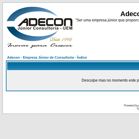
Adeco
"Ser uma empresa júnior que proporci
Adecon - Empresa Júnior de Consultoria - Índice
Desculpe mas no momento este pain
Powered by
Tr