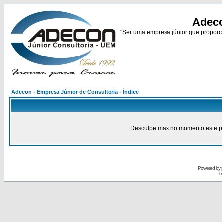
Adeco
"Ser uma empresa júnior que proporci
Adecon - Empresa Júnior de Consultoria - Índice
Desculpe mas no momento este pain
Powered by
Tr