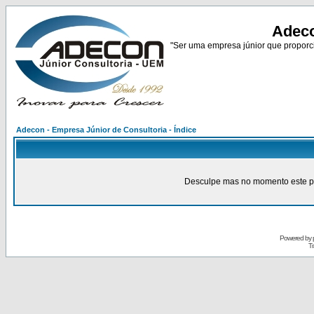
Adeco
"Ser uma empresa júnior que proporci
Adecon - Empresa Júnior de Consultoria - Índice
Desculpe mas no momento este pain
Powered by
Tr