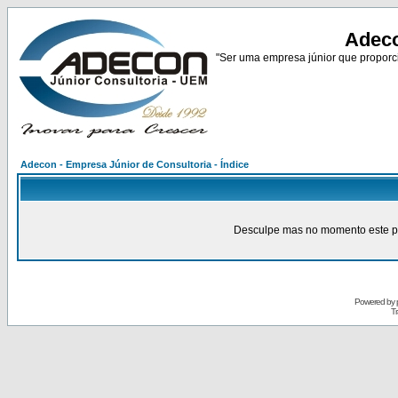
Adeco
"Ser uma empresa júnior que proporci
Adecon - Empresa Júnior de Consultoria - Índice
Desculpe mas no momento este pain
Powered by
Tr