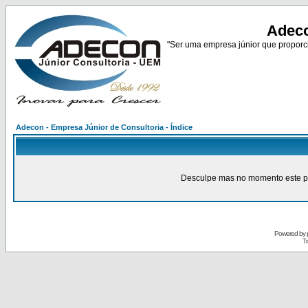
Adeco
"Ser uma empresa júnior que proporci
Adecon - Empresa Júnior de Consultoria - Índice
Desculpe mas no momento este pain
Powered by
Tr