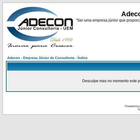
Adeco
"Ser uma empresa júnior que proporci
Adecon - Empresa Júnior de Consultoria - Índice
Desculpe mas no momento este pain
Powered by
Tr