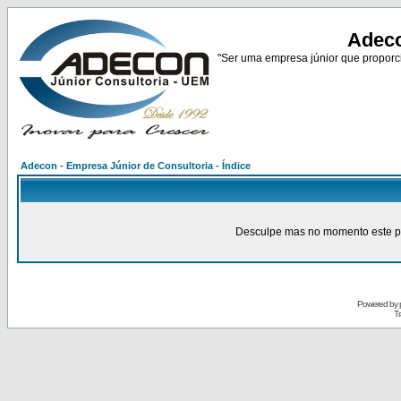
Adeco
"Ser uma empresa júnior que proporci
Adecon - Empresa Júnior de Consultoria - Índice
Desculpe mas no momento este pain
Powered by
Tr