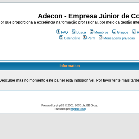
Adecon - Empresa Júnior de Co
r que proporciona a excelência na formação profissional, por meio da gestão inte
FAQ
Busca
Membros
Grupos
R
Calendário
Perfil
Mensagens privadas
Information
Desculpe mas no momento este painel está indisponível. Por favor tente mais tarde
Powered by
phpBB
© 2001, 2005 phpBB Group
Traduzido por
phpBB Brasil