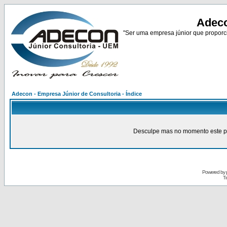
Adeco
"Ser uma empresa júnior que proporci
Adecon - Empresa Júnior de Consultoria - Índice
Desculpe mas no momento este pain
Powered by
Tr