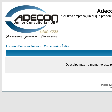
Adeco
"Ser uma empresa júnior que proporci
Adecon - Empresa Júnior de Consultoria - Índice
Desculpe mas no momento este pain
Powered by
Tr