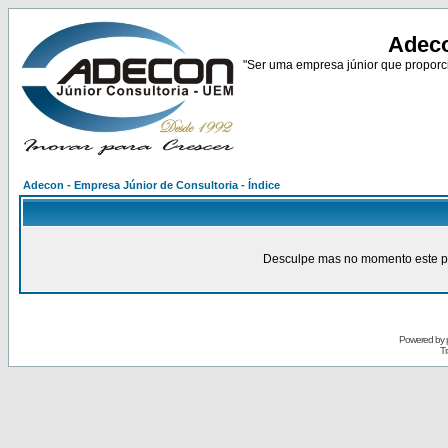
Adeco
"Ser uma empresa júnior que proporci
Adecon - Empresa Júnior de Consultoria - Índice
Desculpe mas no momento este pain
Powered by
Tr