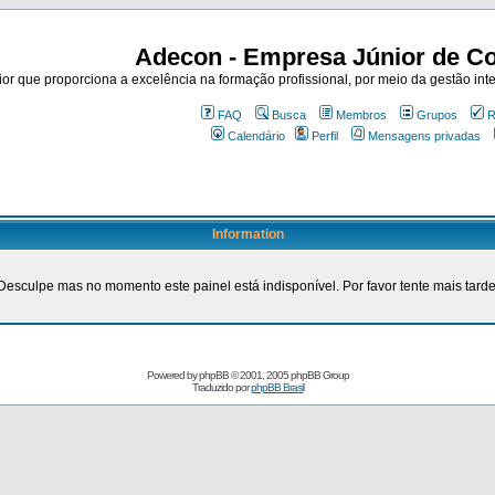
Adecon - Empresa Júnior de Co
r que proporciona a excelência na formação profissional, por meio da gestão inte
FAQ
Busca
Membros
Grupos
R
Calendário
Perfil
Mensagens privadas
Information
Desculpe mas no momento este painel está indisponível. Por favor tente mais tarde
Powered by
phpBB
© 2001, 2005 phpBB Group
Traduzido por
phpBB Brasil