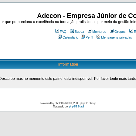
Adecon - Empresa Júnior de Co
r que proporciona a excelência na formação profissional, por meio da gestão inte
FAQ
Busca
Membros
Grupos
R
Calendário
Perfil
Mensagens privadas
Information
Desculpe mas no momento este painel está indisponível. Por favor tente mais tarde
Powered by
phpBB
© 2001, 2005 phpBB Group
Traduzido por
phpBB Brasil