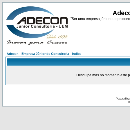
Adeco
"Ser uma empresa júnior que proporci
Adecon - Empresa Júnior de Consultoria - Índice
Desculpe mas no momento este pain
Powered by
Tr