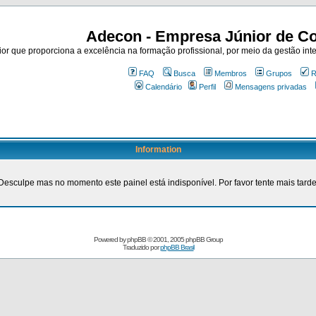
Adecon - Empresa Júnior de Co
r que proporciona a excelência na formação profissional, por meio da gestão inte
FAQ
Busca
Membros
Grupos
R
Calendário
Perfil
Mensagens privadas
Information
Desculpe mas no momento este painel está indisponível. Por favor tente mais tarde
Powered by
phpBB
© 2001, 2005 phpBB Group
Traduzido por
phpBB Brasil