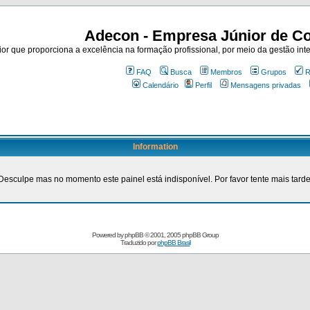
Adecon - Empresa Júnior de Co
r que proporciona a excelência na formação profissional, por meio da gestão inte
FAQ
Busca
Membros
Grupos
R
Calendário
Perfil
Mensagens privadas
Information
Desculpe mas no momento este painel está indisponível. Por favor tente mais tarde
Powered by
phpBB
© 2001, 2005 phpBB Group
Traduzido por
phpBB Brasil