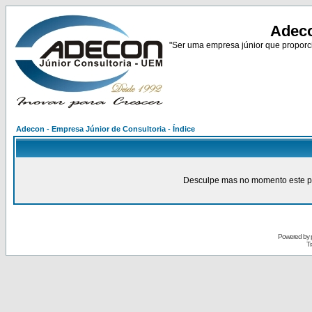
Adeco
"Ser uma empresa júnior que proporci
Adecon - Empresa Júnior de Consultoria - Índice
Desculpe mas no momento este pain
Powered by
Tr