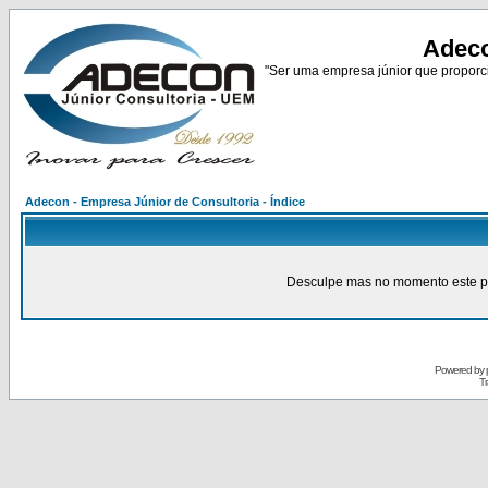
Adeco
"Ser uma empresa júnior que proporci
Adecon - Empresa Júnior de Consultoria - Índice
Desculpe mas no momento este pain
Powered by
Tr