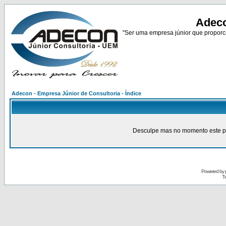
Adeco
"Ser uma empresa júnior que proporci
Adecon - Empresa Júnior de Consultoria - Índice
Desculpe mas no momento este pain
Powered by
Tr