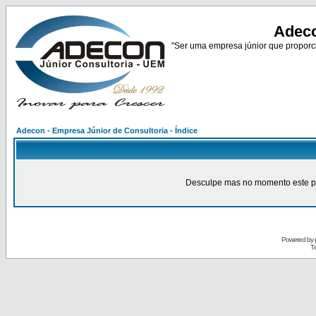
Adeco
"Ser uma empresa júnior que proporci
Adecon - Empresa Júnior de Consultoria - Índice
Desculpe mas no momento este pain
Powered by
Tr