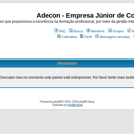
Adecon - Empresa Júnior de Co
r que proporciona a excelência na formação profissional, por meio da gestão inte
FAQ
Busca
Membros
Grupos
R
Calendário
Perfil
Mensagens privadas
Information
Desculpe mas no momento este painel está indisponível. Por favor tente mais tarde
Powered by
phpBB
© 2001, 2005 phpBB Group
Traduzido por
phpBB Brasil