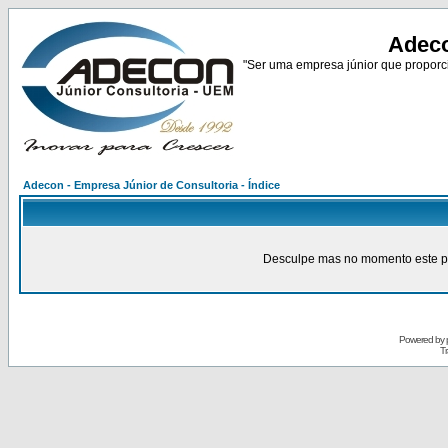
Adeco
"Ser uma empresa júnior que proporci
Adecon - Empresa Júnior de Consultoria - Índice
Desculpe mas no momento este pain
Powered by
Tr