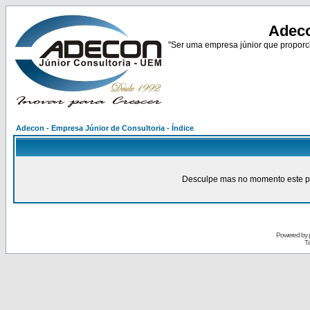
Adeco
"Ser uma empresa júnior que proporci
Adecon - Empresa Júnior de Consultoria - Índice
Desculpe mas no momento este pain
Powered by
Tr