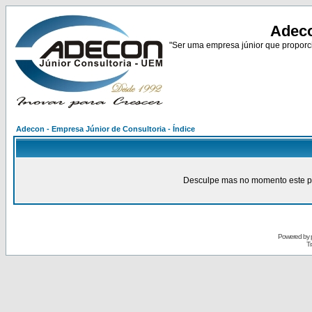
Adeco
"Ser uma empresa júnior que proporci
Adecon - Empresa Júnior de Consultoria - Índice
Desculpe mas no momento este pain
Powered by
Tr