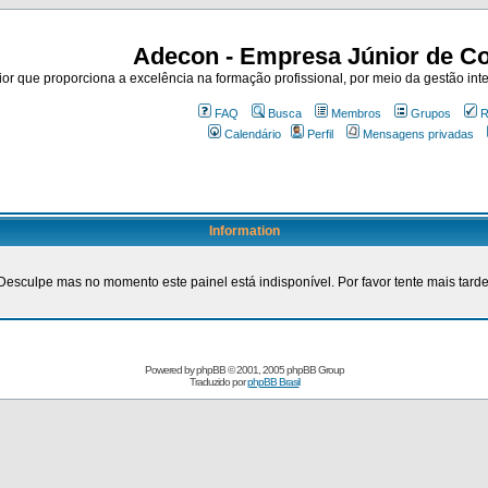
Adecon - Empresa Júnior de Co
r que proporciona a excelência na formação profissional, por meio da gestão inte
FAQ
Busca
Membros
Grupos
R
Calendário
Perfil
Mensagens privadas
Information
Desculpe mas no momento este painel está indisponível. Por favor tente mais tarde
Powered by
phpBB
© 2001, 2005 phpBB Group
Traduzido por
phpBB Brasil