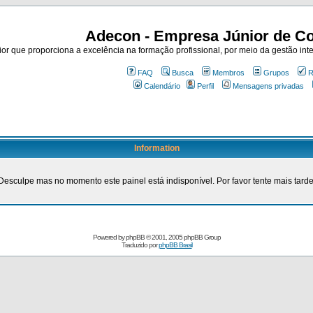
Adecon - Empresa Júnior de Co
r que proporciona a excelência na formação profissional, por meio da gestão inte
FAQ
Busca
Membros
Grupos
R
Calendário
Perfil
Mensagens privadas
Information
Desculpe mas no momento este painel está indisponível. Por favor tente mais tarde
Powered by
phpBB
© 2001, 2005 phpBB Group
Traduzido por
phpBB Brasil