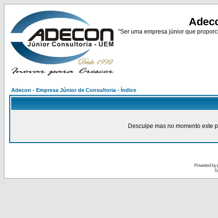
Adeco
"Ser uma empresa júnior que proporci
Adecon - Empresa Júnior de Consultoria - Índice
Desculpe mas no momento este pain
Powered by
Tr