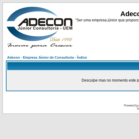
Adeco
"Ser uma empresa júnior que proporci
Adecon - Empresa Júnior de Consultoria - Índice
Desculpe mas no momento este pain
Powered by
Tr