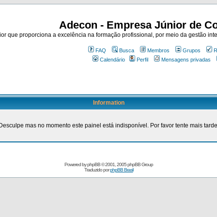
Adecon - Empresa Júnior de Co
r que proporciona a excelência na formação profissional, por meio da gestão inte
FAQ
Busca
Membros
Grupos
R
Calendário
Perfil
Mensagens privadas
Information
Desculpe mas no momento este painel está indisponível. Por favor tente mais tarde
Powered by
phpBB
© 2001, 2005 phpBB Group
Traduzido por
phpBB Brasil