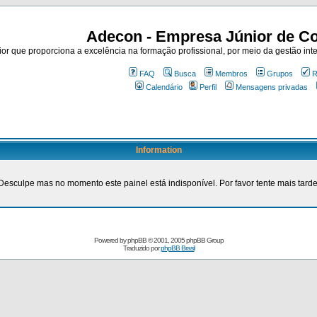
Adecon - Empresa Júnior de Co
r que proporciona a excelência na formação profissional, por meio da gestão inte
FAQ
Busca
Membros
Grupos
R
Calendário
Perfil
Mensagens privadas
Information
Desculpe mas no momento este painel está indisponível. Por favor tente mais tarde
Powered by
phpBB
© 2001, 2005 phpBB Group
Traduzido por
phpBB Brasil