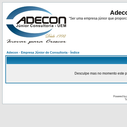
Adeco
"Ser uma empresa júnior que proporci
Adecon - Empresa Júnior de Consultoria - Índice
Desculpe mas no momento este pain
Powered by
Tr