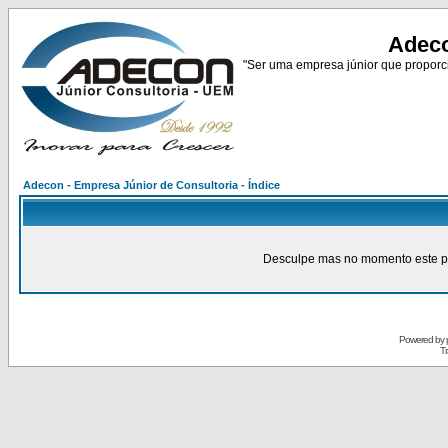
Adeco
"Ser uma empresa júnior que proporci
Adecon - Empresa Júnior de Consultoria - Índice
Desculpe mas no momento este pain
Powered by
Tr