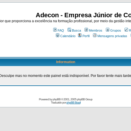
Adecon - Empresa Júnior de Co
r que proporciona a excelência na formação profissional, por meio da gestão inte
FAQ
Busca
Membros
Grupos
R
Calendário
Perfil
Mensagens privadas
Information
Desculpe mas no momento este painel está indisponível. Por favor tente mais tarde
Powered by
phpBB
© 2001, 2005 phpBB Group
Traduzido por
phpBB Brasil