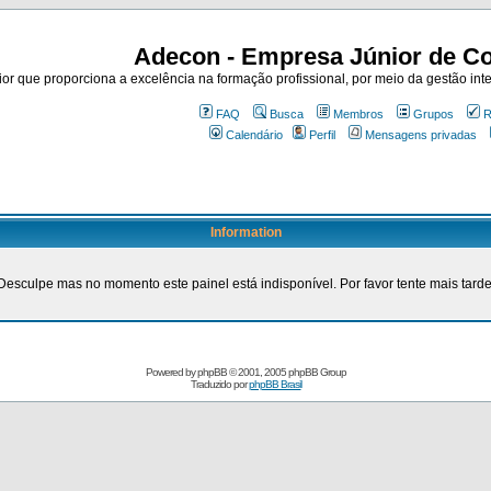
Adecon - Empresa Júnior de Co
r que proporciona a excelência na formação profissional, por meio da gestão inte
FAQ
Busca
Membros
Grupos
R
Calendário
Perfil
Mensagens privadas
Information
Desculpe mas no momento este painel está indisponível. Por favor tente mais tarde
Powered by
phpBB
© 2001, 2005 phpBB Group
Traduzido por
phpBB Brasil