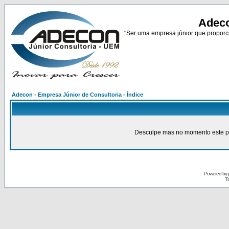
Adeco
"Ser uma empresa júnior que proporci
Adecon - Empresa Júnior de Consultoria - Índice
Desculpe mas no momento este pain
Powered by
Tr