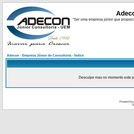
Adeco
"Ser uma empresa júnior que proporci
Adecon - Empresa Júnior de Consultoria - Índice
Desculpe mas no momento este pain
Powered by
Tr