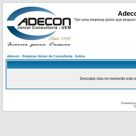
Adeco
"Ser uma empresa júnior que proporci
Adecon - Empresa Júnior de Consultoria - Índice
Desculpe mas no momento este pain
Powered by
Tr