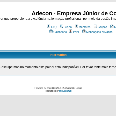
Adecon - Empresa Júnior de Co
r que proporciona a excelência na formação profissional, por meio da gestão inte
FAQ
Busca
Membros
Grupos
R
Calendário
Perfil
Mensagens privadas
Information
Desculpe mas no momento este painel está indisponível. Por favor tente mais tarde
Powered by
phpBB
© 2001, 2005 phpBB Group
Traduzido por
phpBB Brasil