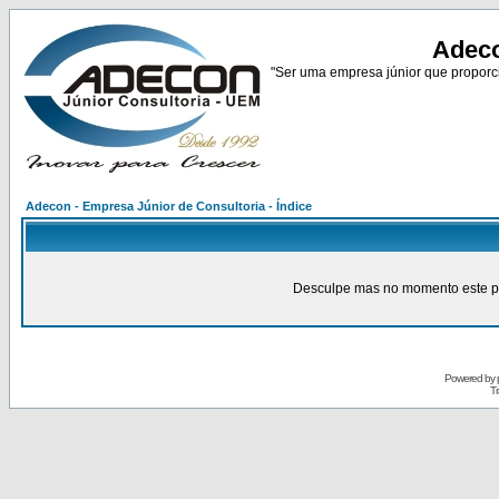
Adeco
"Ser uma empresa júnior que proporci
Adecon - Empresa Júnior de Consultoria - Índice
Desculpe mas no momento este pain
Powered by
Tr