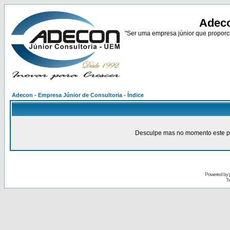
Adeco
"Ser uma empresa júnior que proporci
Adecon - Empresa Júnior de Consultoria - Índice
Desculpe mas no momento este pain
Powered by
Tr