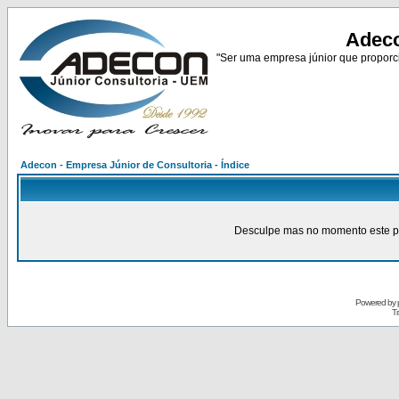
Adeco
"Ser uma empresa júnior que proporci
Adecon - Empresa Júnior de Consultoria - Índice
Desculpe mas no momento este pain
Powered by
Tr