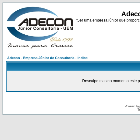
Adeco
"Ser uma empresa júnior que proporci
Adecon - Empresa Júnior de Consultoria - Índice
Desculpe mas no momento este pain
Powered by
Tr