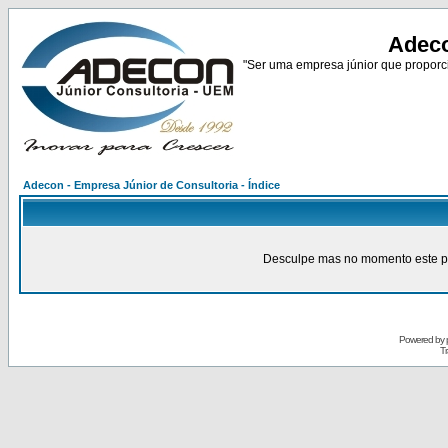
Adeco
"Ser uma empresa júnior que proporci
Adecon - Empresa Júnior de Consultoria - Índice
Desculpe mas no momento este pain
Powered by
Tr