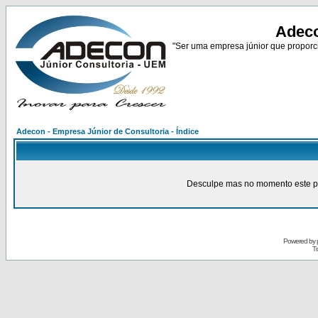
Adeco
"Ser uma empresa júnior que proporci
Adecon - Empresa Júnior de Consultoria - Índice
Desculpe mas no momento este pain
Powered by
Tr