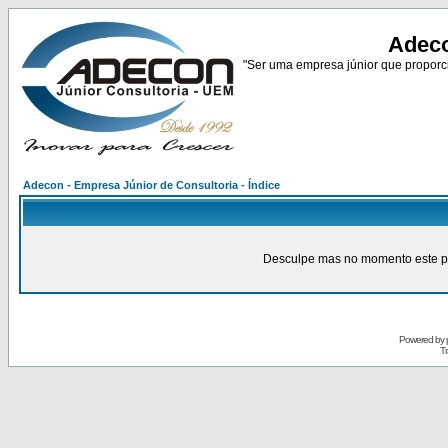
Adeco
"Ser uma empresa júnior que proporci
Adecon - Empresa Júnior de Consultoria - Índice
Desculpe mas no momento este pain
Powered by
Tr